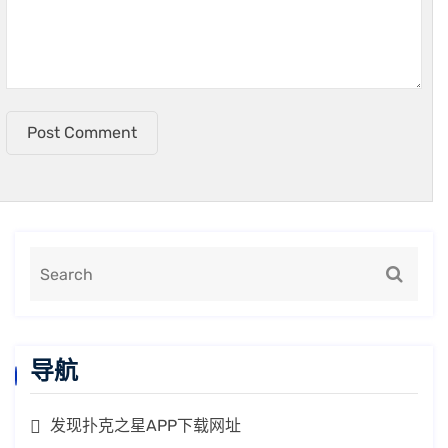
Post Comment
导航
发现扑克之星APP下载网址