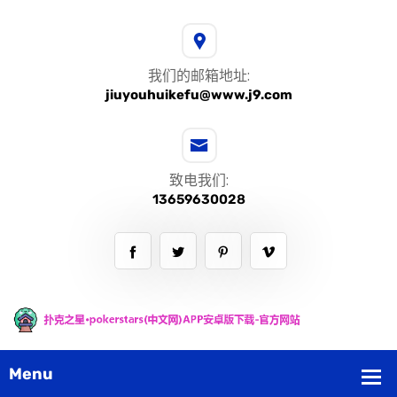
我们的邮箱地址:
jiuyouhuikefu@www.j9.com
致电我们:
13659630028