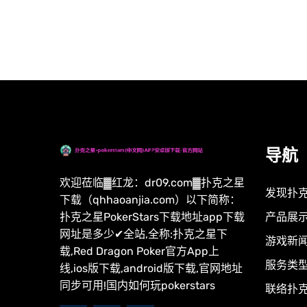
导航
欢迎莅临▓红龙：dr09.com▓扑克之星
发现扑克
下载（qhhaoanjia.com）以下简称：
产品展
扑克之星PokerStars下载地址app下载
网址是多少✔全站,全称:扑克之星下
游戏新
载,Red Dragon Poker官方App上
服务类
线,ios版下载,android版下载,官网地址
同步可用!国内如何玩pokerstars
联络扑克之