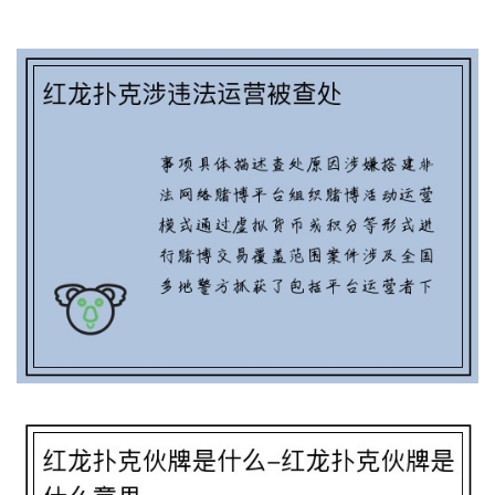
红龙扑克伙牌是什么-红龙扑克伙牌是什
么意思