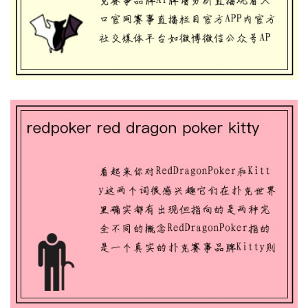
Redpoker Red Dragon Poker Kitty