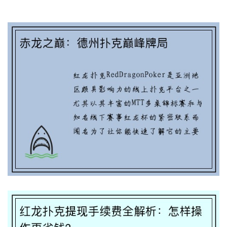
红龙扑克提现手续费全解析：怎样操作更
省钱？