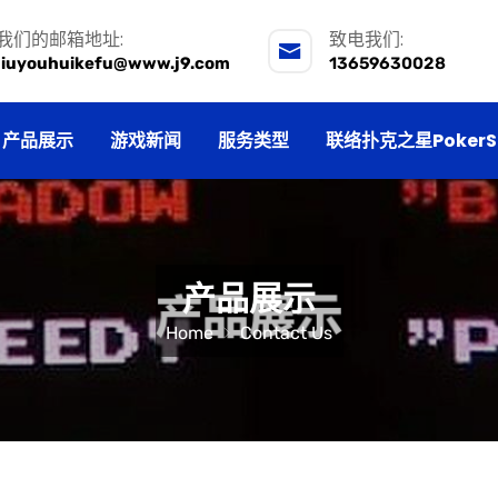
我们的邮箱地址:
致电我们:
jiuyouhuikefu@www.j9.com
13659630028
产品展示
游戏新闻
服务类型
联络扑克之星PokerS
产品展示
Home
Contact Us
红龙扑克聊吧红龙扑克poker官网