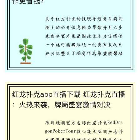
红龙扑克app直播下载 红龙扑克直播：
火热来袭，牌局盛宴激情对决