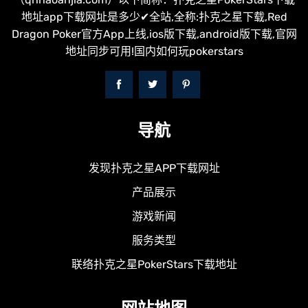
地址app下载网址是多少✔全站,全称:扑克之星下载,Red
Dragon Poker官方App上线,ios版下载,android版下载,官网
地址同步可用!国内如何玩pokerstars
导航
发现扑克之星APP下载网址
产品展示
游戏新闻
服务类型
联络扑克之星PokerStars下载地址