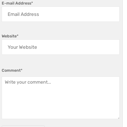
E-mail Address
*
Website
*
Comment
*