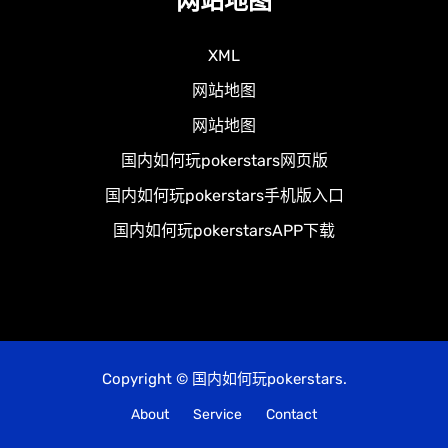
网站地图
XML
网站地图
网站地图
国内如何玩pokerstars网页版
国内如何玩pokerstars手机版入口
国内如何玩pokerstarsAPP下载
Copyright © 国内如何玩pokerstars.
About
Service
Contact