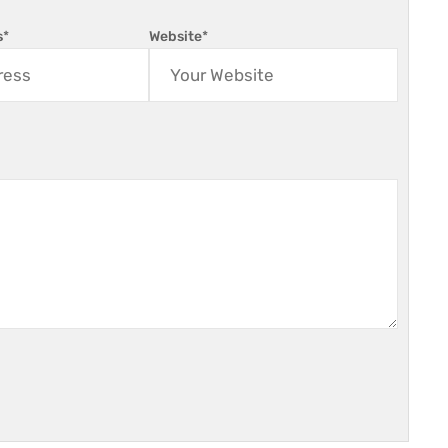
s
*
Website
*