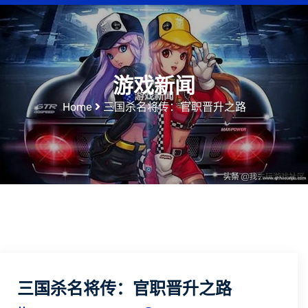
游戏新闻
Home
三国杀名将传：官职晋升之路
三国杀名将传：官职晋升之路