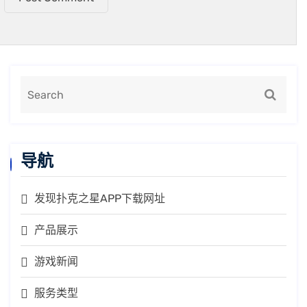
导航
发现扑克之星APP下载网址
产品展示
游戏新闻
服务类型