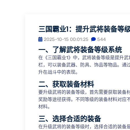
三国霸业1：提升武将装备等
2025-10-15 00:01:25
544
一、了解武将装备等级系统
在《三国霸业1》中，武将装备等级是提升武
栏，可以装备武器、防具、饰品等物品。通
升在战斗中的表现。
二、获取装备材料
要升级武将的装备等级，首先需要获取装备
奖励等途径获得。不同等级的装备材料对应
材料。
三、选择合适的装备
在升级武将的装备等级时，选择合适的装备