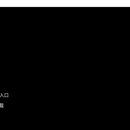
版入口
下载