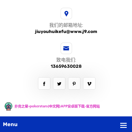
我们的邮箱地址:
jiuyouhuikefu@www.j9.com
致电我们:
13659630028