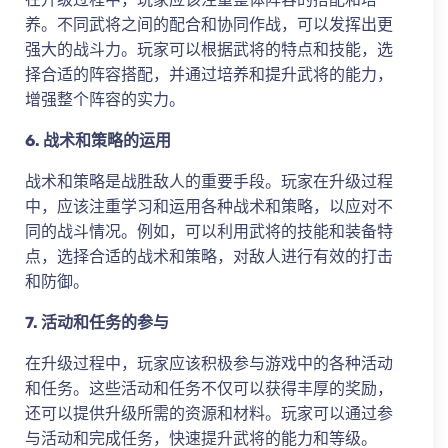
养。不同武将之间的配合和协同作战，可以发挥出更
强大的战斗力。玩家可以根据武将的特点和技能，选
择合适的阵容搭配，并通过培养和提升武将的能力，
增强整个阵容的实力。
6. 战术和策略的运用
战术和策略是战胜敌人的重要手段。玩家在升级过程
中，应该注重学习和运用各种战术和策略，以应对不
同的战斗情况。例如，可以利用武将的技能和装备特
点，选择合适的战术和策略，对敌人进行有效的打击
和防御。
7. 活动和任务的参与
在升级过程中，玩家应该积极参与游戏中的各种活动
和任务。这些活动和任务不仅可以获得丰厚的奖励，
还可以提供升级所需的资源和材料。玩家可以通过参
与活动和完成任务，快速提升武将的能力和等级。