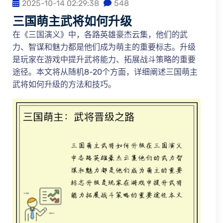
2025-10-14 02:29:38
548
三国萌主武将如何升级
在《三国演义》中，各路英雄豪杰云集，他们的武
力、智谋和魅力都是他们成为萌主的重要标志。升级
是玩家在游戏中提升武将能力、拓展战斗策略的重要
途径。本文将从随机8-20个方面，详细阐述三国萌主
武将如何升级的方法和技巧。