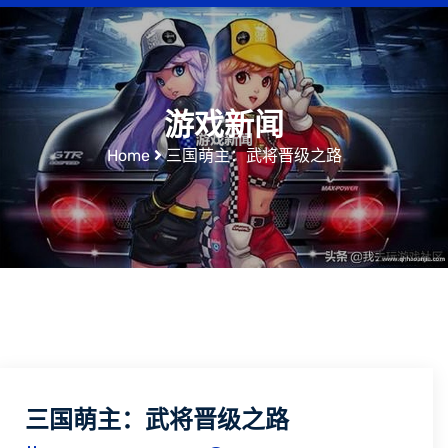
游戏新闻
Home
三国萌主：武将晋级之路
三国萌主：武将晋级之路