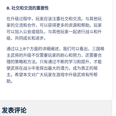
8. 社交和交流的重要性
在升级过程中，玩家应该注重社交和交流。与其他玩
家的交流和合作，可以获得更多的资源和帮助。玩家
可以加入公会或组队，与其他玩家一起进行战斗和升
级，共同成长和进步。
通过以上8个方面的详细阐述，我们可以看出，三国萌
主武将的升级不仅需要玩家的耐心和努力，还需要合
理的策略和方法。只有通过不断的学习和提升，才能
使武将在战斗中发挥出最大的潜力，成为真正的萌
主。希望本文对广大玩家在游戏中升级武将有所帮
助。
发表评论