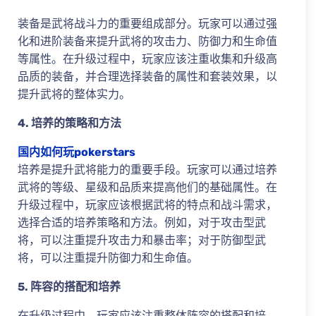
装备是武将战斗力的重要组成部分。玩家可以通过强
化和进阶装备来提升武将的攻击力、防御力和生命值
等属性。在升级过程中，玩家应该注重收集和升级高
品质的装备，并合理选择装备的属性和套装效果，以
提升武将的整体实力。
4. 培养的策略和方法
国内如何玩pokerstars
培养是提升武将能力的重要手段。玩家可以通过培养
武将的等级、星级和品质来提高他们的基础属性。在
升级过程中，玩家应该根据武将的特点和战斗需求，
选择合适的培养策略和方法。例如，对于攻击型武
将，可以注重提升攻击力和暴击率；对于防御型武
将，可以注重提升防御力和生命值。
5. 阵容的搭配和培养
在升级过程中，玩家应该注重整体阵容的搭配和培